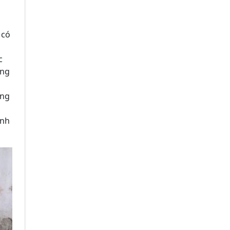
 có
c
ong
àng
ính