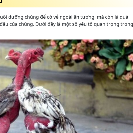
p
nuôi dưỡng chúng để có vẻ ngoài ấn tượng, mà còn là quá
n đấu của chúng. Dưới đây là một số yếu tố quan trọng tron