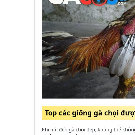
Top các giống gà chọi đượ
Khi nói đến gà chọi đẹp, không thể khôn