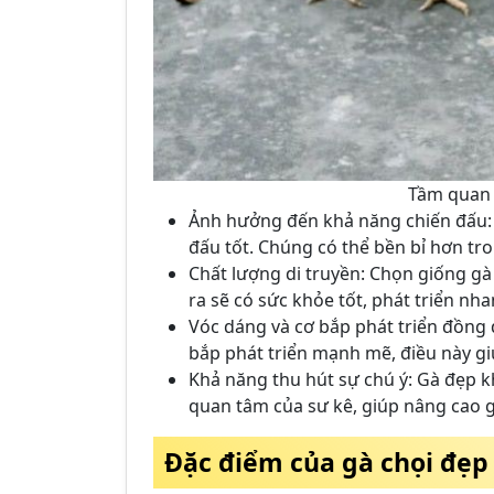
Tầm quan 
Ảnh hưởng đến khả năng chiến đấu:
đấu tốt. Chúng có thể bền bỉ hơn tro
Chất lượng di truyền: Chọn giống gà
ra sẽ có sức khỏe tốt, phát triển nh
Vóc dáng và cơ bắp phát triển đồng 
bắp phát triển mạnh mẽ, điều này gi
Khả năng thu hút sự chú ý: Gà đẹp k
quan tâm của sư kê, giúp nâng cao gi
Đặc điểm của gà chọi đẹp