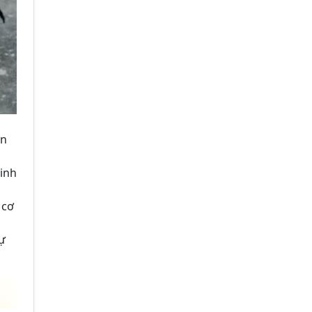
ến
sinh
 cơ
sự