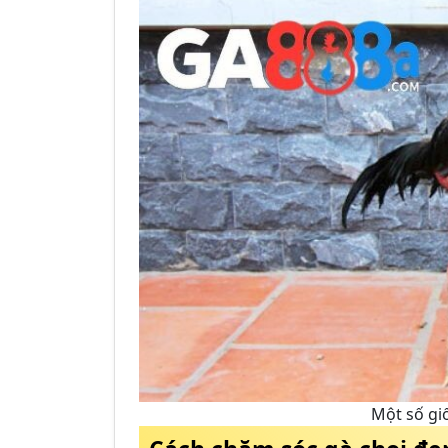
Một số gi