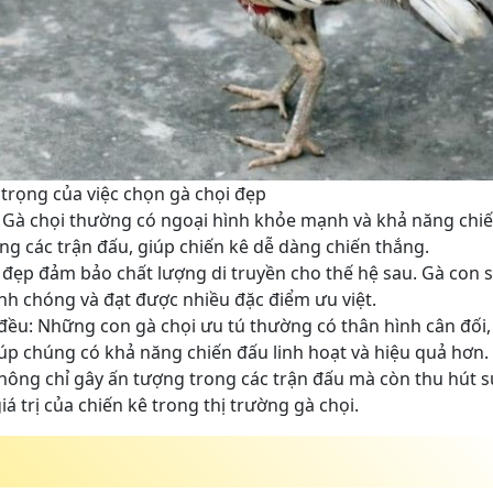
trọng của việc chọn gà chọi đẹp
 Gà chọi thường có ngoại hình khỏe mạnh và khả năng chi
ng các trận đấu, giúp chiến kê dễ dàng chiến thắng.
 đẹp đảm bảo chất lượng di truyền cho thế hệ sau. Gà con 
anh chóng và đạt được nhiều đặc điểm ưu việt.
đều: Những con gà chọi ưu tú thường có thân hình cân đối,
úp chúng có khả năng chiến đấu linh hoạt và hiệu quả hơn.
hông chỉ gây ấn tượng trong các trận đấu mà còn thu hút 
á trị của chiến kê trong thị trường gà chọi.