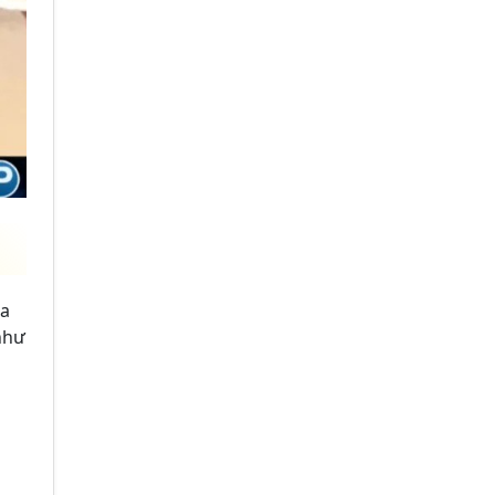
ủa
như
h