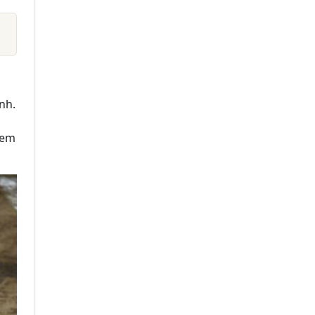
nh.
xem