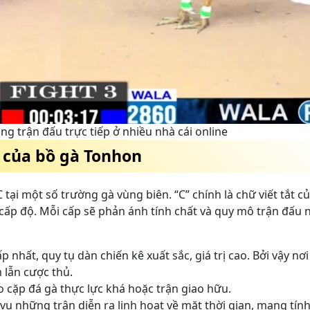
g trận đấu trực tiếp ở nhiều nhà cái online
C của bồ gà Tonhon
tại một số trường gà vùng biên. “C” chính là chữ viết tắt c
 cấp độ. Mỗi cấp sẽ phản ánh tính chất và quy mô trận đấu 
 nhất, quy tụ dàn chiến kê xuất sắc, giá trị cao. Bởi vậy nơi
 lẫn cược thủ.
 cặp đá gà thực lực khá hoặc trận giao hữu.
ụ những trận diễn ra linh hoạt về mặt thời gian, mang tín