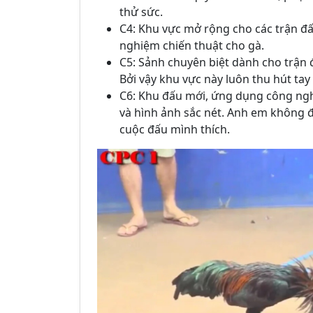
thử sức.
C4: Khu vực mở rộng cho các trận đấ
nghiệm chiến thuật cho gà.
C5: Sảnh chuyên biệt dành cho trận đ
Bởi vậy khu vực này luôn thu hút tay
C6: Khu đấu mới, ứng dụng công nghệ
và hình ảnh sắc nét. Anh em không 
cuộc đấu mình thích.