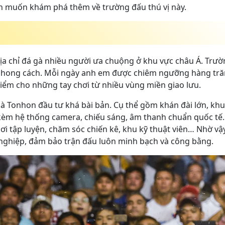
ạn muốn khám phá thêm về trường đấu thú vị này.
ịa chỉ đá gà nhiều người ưa chuộng ở khu vực châu Á. Trư
à phong cách. Mỗi ngày anh em được chiêm ngưỡng hàng tr
 điểm cho những tay chơi từ nhiều vùng miền giao lưu.
 gà Tonhon đầu tư khá bài bản. Cụ thể gồm khán đài lớn, khu
 kèm hệ thống camera, chiếu sáng, âm thanh chuẩn quốc tế.
ơi tập luyện, chăm sóc chiến kê, khu kỹ thuật viên… Nhờ vậ
nghiệp, đảm bảo trận đấu luôn minh bạch và công bằng.