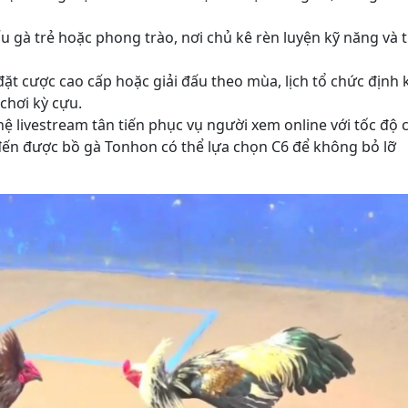
u gà trẻ hoặc phong trào, nơi chủ kê rèn luyện kỹ năng và 
ặt cược cao cấp hoặc giải đấu theo mùa, lịch tổ chức định k
 chơi kỳ cựu.
 livestream tân tiến phục vụ người xem online với tốc độ 
đến được bồ gà Tonhon có thể lựa chọn C6 để không bỏ lỡ