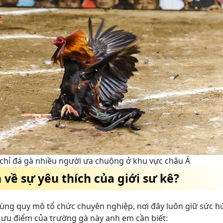
 chỉ đá gà nhiều người ưa chuộng ở khu vực châu Á
 về sự yêu thích của giới sư kê?
 cùng quy mô tổ chức chuyên nghiệp, nơi đây luôn giữ sức h
ố ưu điểm của trường gà này anh em cần biết: