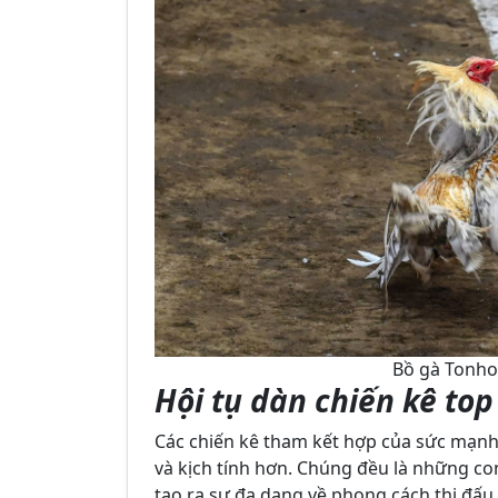
Bồ gà Tonhon
Hội tụ dàn chiến kê to
Các chiến kê tham kết hợp của sức mạnh 
và kịch tính hơn. Chúng đều là những co
tạo ra sự đa dạng về phong cách thi đấu,