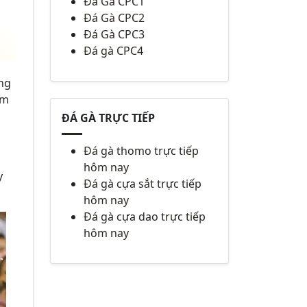
Đá Gà CPC1
Đá Gà CPC2
Đá Gà CPC3
Đá gà CPC4
ờng
ăm
ĐÁ GÀ TRỰC TIẾP
Đá gà thomo trực tiếp
hôm nay
y
Đá gà cựa sắt trực tiếp
hôm nay
Đá gà cựa dao trực tiếp
hôm nay