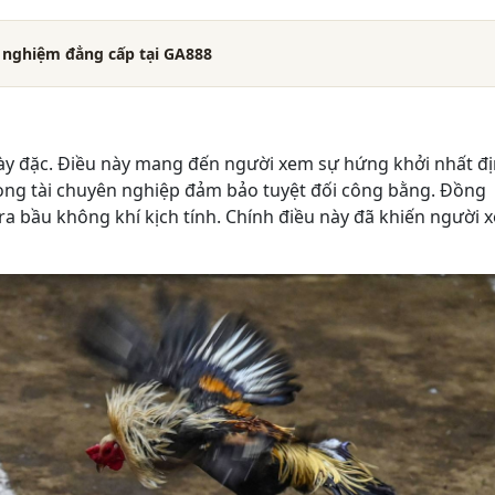
ải nghiệm đẳng cấp tại GA888
dày đặc. Điều này mang đến người xem sự hứng khởi nhất đị
rọng tài chuyên nghiệp đảm bảo tuyệt đối công bằng. Đồng
ra bầu không khí kịch tính. Chính điều này đã khiến người 