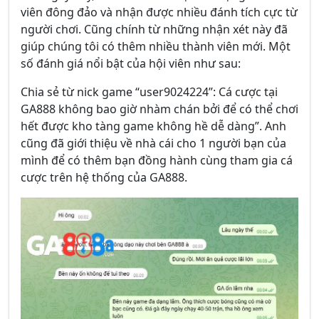
viên đông đảo và nhận được nhiều đánh tích cực từ
người chơi. Cũng chính từ những nhận xét này đã
giúp chúng tôi có thêm nhiều thành viên mới. Một
số đánh giá nổi bật của hội viên như sau:
Chia sẻ từ nick game “user9024224”: Cá cược tại
GA888 không bao giờ nhàm chán bởi để có thể chơi
hết được kho tàng game không hề dễ dàng”. Anh
cũng đã giới thiệu về nhà cái cho 1 người bạn của
mình để có thêm bạn đồng hành cùng tham gia cá
cược trên hệ thống của GA888.