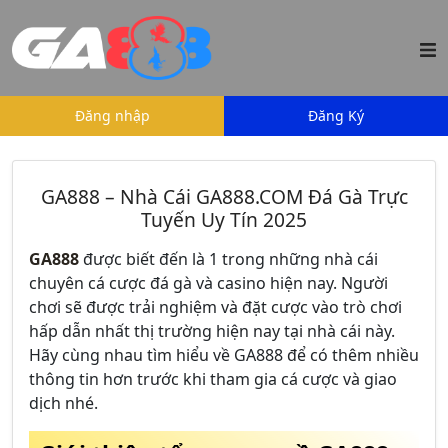
Đăng nhập
Đăng Ký
GA888 – Nhà Cái GA888.COM Đá Gà Trực
Tuyến Uy Tín 2025
GA888
được biết đến là 1 trong những nhà cái
chuyên cá cược đá gà và casino hiện nay. Người
chơi sẽ được trải nghiệm và đặt cược vào trò chơi
hấp dẫn nhất thị trường hiện nay tại nhà cái này.
Hãy cùng nhau tìm hiểu về GA888 để có thêm nhiều
thông tin hơn trước khi tham gia cá cược và giao
dịch nhé.