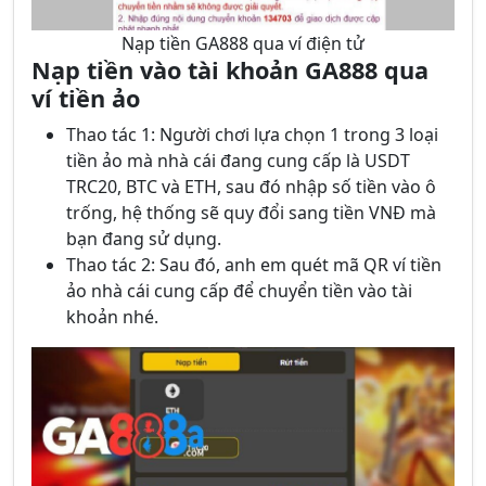
Nạp tiền GA888 qua ví điện tử
Nạp tiền vào tài khoản GA888 qua
ví tiền ảo
Thao tác 1: Người chơi lựa chọn 1 trong 3 loại
tiền ảo mà nhà cái đang cung cấp là USDT
TRC20, BTC và ETH, sau đó nhập số tiền vào ô
trống, hệ thống sẽ quy đổi sang tiền VNĐ mà
bạn đang sử dụng.
Thao tác 2: Sau đó, anh em quét mã QR ví tiền
ảo nhà cái cung cấp để chuyển tiền vào tài
khoản nhé.