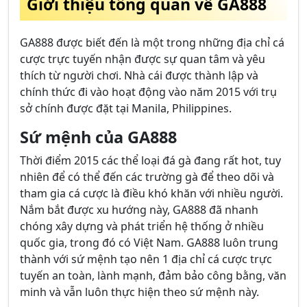
Giới thiệu tổng quan về GA888
GA888 được biết đến là một trong những địa chỉ cá
cược trực tuyến nhận được sự quan tâm và yêu
thích từ người chơi. Nhà cái được thành lập và
chính thức đi vào hoạt động vào năm 2015 với trụ
sở chính được đặt tại Manila, Philippines.
Sứ mệnh của GA888
Thời điểm 2015 các thể loại đá gà đang rất hot, tuy
nhiên để có thể đến các trường gà để theo dõi và
tham gia cá cược là điều khó khăn với nhiều người.
Nắm bắt được xu hướng này, GA888 đã nhanh
chóng xây dựng và phát triển hệ thống ở nhiều
quốc gia, trong đó có Việt Nam. GA888 luôn trung
thành với sứ mệnh tạo nên 1 địa chỉ cá cược trực
tuyến an toàn, lành mạnh, đảm bảo công bằng, văn
minh và vẫn luôn thực hiện theo sứ mệnh này.