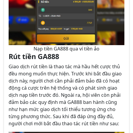
Nạp tiền GA888 qua ví tiền ảo
Rút tiền GA888
Giao dịch rút tiền là thao tác mà hầu hết cược thủ
đều mong muốn thực hiện. Trước khi bắt đầu giao
dịch này, người chơi cần phải đảm bảo đã có hoạt
động cá cược trên hệ thống và có phát sinh giao
dịch nạp tiền trước đó. Ngoài ra, hội viên còn phải
đảm bảo các quy định mà GA888 ban hành cũng
như hạn mức giao dịch tối thiểu tương ứng cho
từng phương thức. Sau khi đã đáp ứng đầy đủ,
người chơi mới bắt đầu thao tác rút tiền như sau: