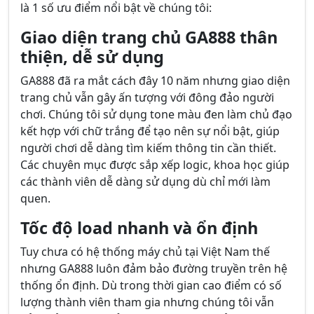
là 1 số ưu điểm nổi bật về chúng tôi:
Giao diện trang chủ GA888 thân
thiện, dễ sử dụng
GA888 đã ra mắt cách đây 10 năm nhưng giao diện
trang chủ vẫn gây ấn tượng với đông đảo người
chơi. Chúng tôi sử dụng tone màu đen làm chủ đạo
kết hợp với chữ trắng để tạo nên sự nổi bật, giúp
người chơi dễ dàng tìm kiếm thông tin cần thiết.
Các chuyên mục được sắp xếp logic, khoa học giúp
các thành viên dễ dàng sử dụng dù chỉ mới làm
quen.
Tốc độ load nhanh và ổn định
Tuy chưa có hệ thống máy chủ tại Việt Nam thế
nhưng GA888 luôn đảm bảo đường truyền trên hệ
thống ổn định. Dù trong thời gian cao điểm có số
lượng thành viên tham gia nhưng chúng tôi vẫn