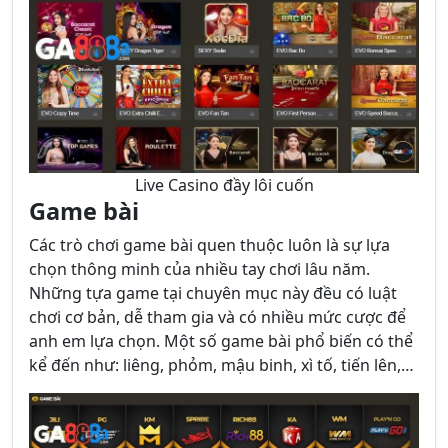
Live Casino đầy lôi cuốn
Game bài
Các trò chơi game bài quen thuộc luôn là sự lựa
chọn thông minh của nhiều tay chơi lâu năm.
Những tựa game tại chuyên mục này đều có luật
chơi cơ bản, dễ tham gia và có nhiều mức cược để
anh em lựa chọn. Một số game bài phổ biến có thể
kể đến như: liêng, phỏm, mậu binh, xì tố, tiến lên,…