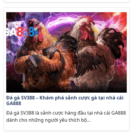
Đá gà SV388 – Khám phá sảnh cược gà tại nhà cái
GA888
Đá gà SV388 là sảnh cược hàng đầu tại nhà cái GA888
dành cho những người yêu thích bộ...