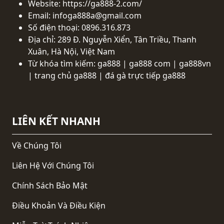
Website:
https://ga888-2.com/
Email:
infoga888a@gmail.com
Số điện thoại: 0896.316.873
Địa chỉ: 289 Đ. Nguyễn Xiển, Tân Triều, Thanh
Xuân, Hà Nội, Việt Nam
Từ khóa tìm kiếm: ga888 | ga888 com | ga888vn
| trang chủ ga888 | đá gà trực tiếp ga888
LIÊN KẾT NHANH
Về Chúng Tôi
Liên Hệ Với Chúng Tôi
Chính Sách Bảo Mật
Điều Khoản Và Điều Kiện