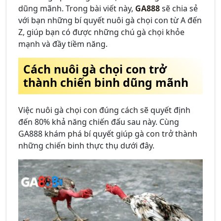
dũng mãnh. Trong bài viết này,
GA888
sẽ chia sẻ
với bạn những bí quyết nuôi gà chọi con từ A đến
Z, giúp bạn có được những chú gà chọi khỏe
mạnh và đầy tiềm năng.
Cách nuôi gà chọi con trở
thành chiến binh dũng mãnh
Việc nuôi gà chọi con đúng cách sẽ quyết định
đến 80% khả năng chiến đấu sau này. Cùng
GA888 khám phá bí quyết giúp gà con trở thành
những chiến binh thực thụ dưới đây.