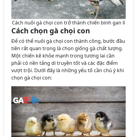
Cách nuôi gà chọi con trở thành chiến binh gan lì
Cách chọn gà chọi con
Để có thể nuôi gà chọi con thành công, bước đầu
tiên rất quan trọng là chọn giống gà chất lượng.
Một chiến kê khỏe mạnh trong tương lai cần
phải có nền tảng di truyền tốt và các đặc điểm
vượt trội. Dưới đây là những yếu tố cần chú ý khi
chọn gà chọi con: