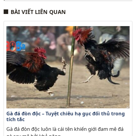
BÀI VIẾT LIÊN QUAN
Gà đá đòn độc – Tuyệt chiêu hạ gục đối thủ trong
tích tắc
Gà đá đòn độc luôn là cái tên khiến giới đam mê đá