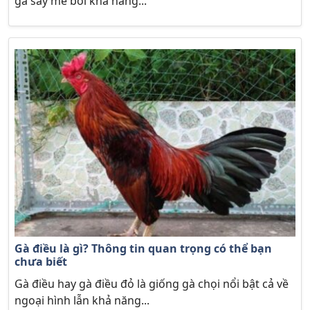
gà say mê bởi khả năng...
Gà điều là gì? Thông tin quan trọng có thể bạn
chưa biết
Gà điều hay gà điều đỏ là giống gà chọi nổi bật cả về
ngoại hình lẫn khả năng...