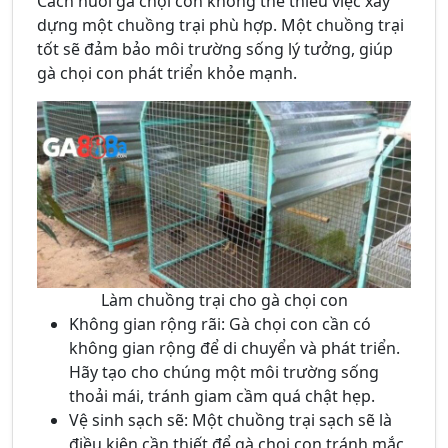
Cách nuôi gà chọi con không thể thiếu việc xây
dựng một chuồng trại phù hợp. Một chuồng trại
tốt sẽ đảm bảo môi trường sống lý tưởng, giúp
gà chọi con phát triển khỏe mạnh.
Làm chuồng trại cho gà chọi con
Không gian rộng rãi: Gà chọi con cần có
không gian rộng để di chuyển và phát triển.
Hãy tạo cho chúng một môi trường sống
thoải mái, tránh giam cầm quá chật hẹp.
Vệ sinh sạch sẽ: Một chuồng trại sạch sẽ là
điều kiện cần thiết để gà chọi con tránh mắc